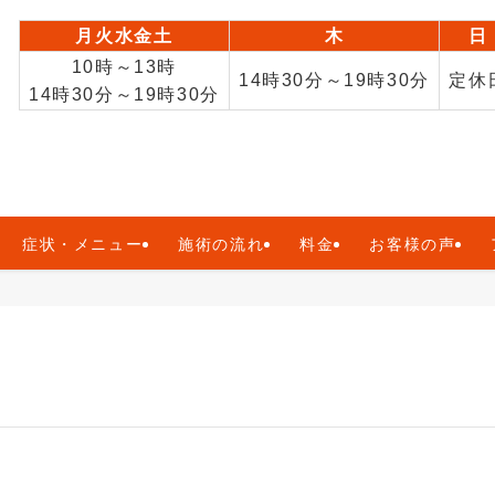
月火水金土
木
日
10時～13時
14時30分～19時30分
定休
14時30分～19時30分
症状・メニュー
施術の流れ
料金
お客様の声