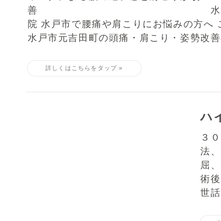
善 水戸市Viv
院 水戸市で腰痛や肩こりにお悩みの方へ 
水戸市元吉田町の頭痛・肩こり・姿勢改善専
ハ
３０
法、
屈、
術後
世話