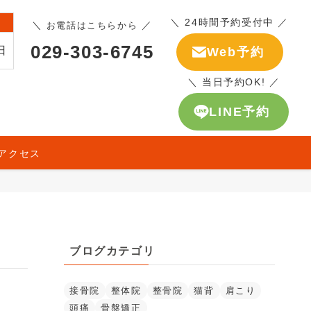
＼ 24時間予約受付中 ／
＼
／
お電話はこちらから
029-303-6745
日
Web予約
＼ 当日予約OK! ／
LINE予約
アクセス
ブログカテゴリ
接骨院
整体院
整骨院
猫背
肩こり
頭痛
骨盤矯正