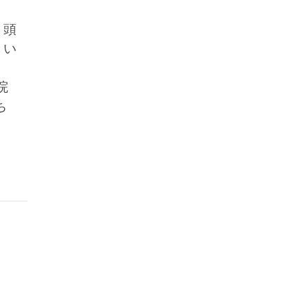
頭
い
院
ち