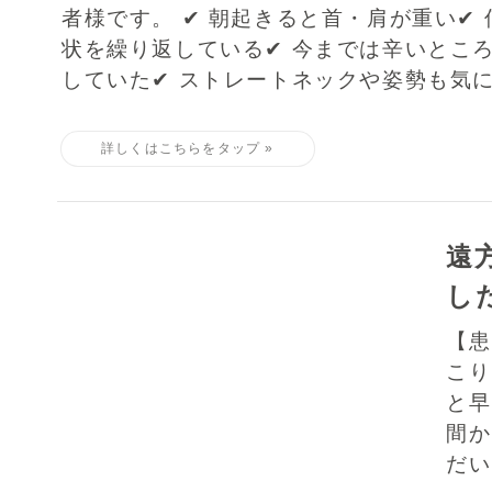
者様です。 ✔ 朝起きると首・肩が重い✔
状を繰り返している✔ 今までは辛いとこ
していた✔ ストレートネックや姿勢も気に.
遠
し
【
こ
と早
間か
だい