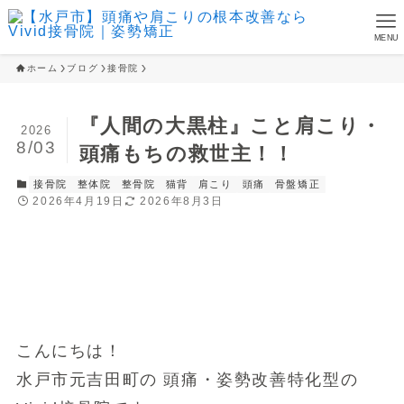
MENU
ホーム
ブログ
接骨院
『人間の大黒柱』こと肩こり・
2026
8/03
頭痛もちの救世主！！
接骨院
整体院
整骨院
猫背
肩こり
頭痛
骨盤矯正
2026年4月19日
2026年8月3日
こんにちは！
水戸市元吉田町の 頭痛・姿勢改善特化型の