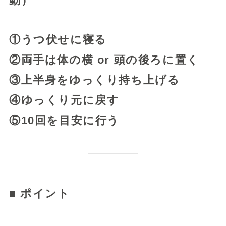
動）
①うつ伏せに寝る
②両手は体の横 or 頭の後ろに置く
③上半身をゆっくり持ち上げる
④ゆっくり元に戻す
⑤10回を目安に行う
■ ポイント