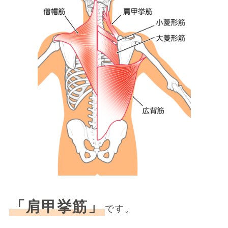
「肩甲挙筋」
です。