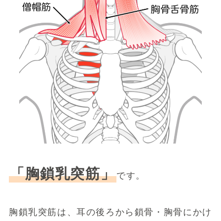
「胸鎖乳突筋」
です。
胸鎖乳突筋は、耳の後ろから鎖骨・胸骨にかけ